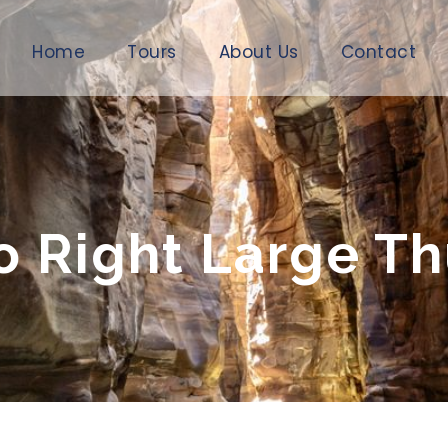
Home
Tours
About Us
Contact
io Right Large T